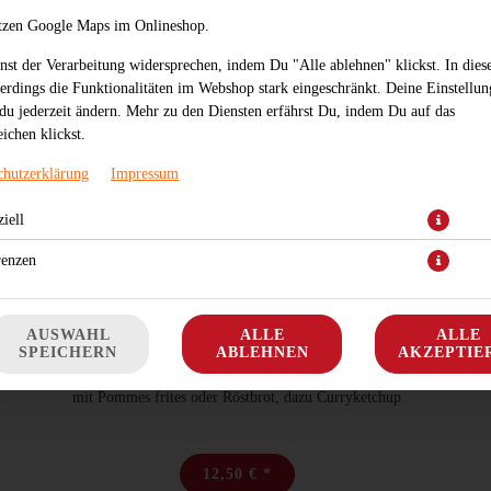
tzen Google Maps im Onlineshop.
nst der Verarbeitung widersprechen, indem Du "Alle ablehnen" klickst. In dies
lerdings die Funktionalitäten im Webshop stark eingeschränkt. Deine Einstellu
du jederzeit ändern. Mehr zu den Diensten erfährst Du, indem Du auf das
ichen klickst.
chutzerklärung
Impressum
iell
renzen
AUSWAHL
ALLE
ALLE
CURRYWURST
SPEICHERN
ABLEHNEN
AKZEPTIE
mit Pommes frites oder Röstbrot, dazu Curryketchup
12,50 € *