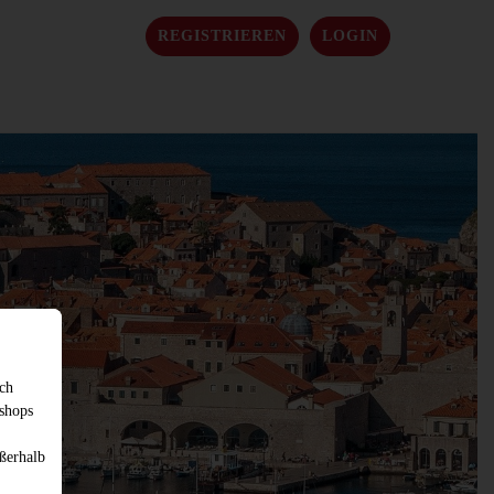
REGISTRIEREN
LOGIN
sch
shops
ßerhalb