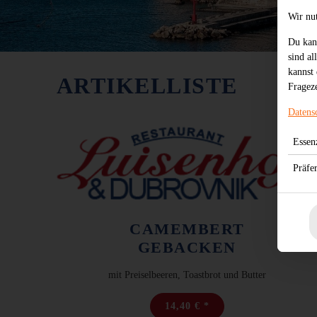
Wir nu
Du kan
sind al
kannst 
ARTIKELLISTE
Frageze
Datens
Essenz
Präfe
CAMEMBERT
GEBACKEN
mit Preiselbeeren, Toastbrot und Butter
14,40 € *