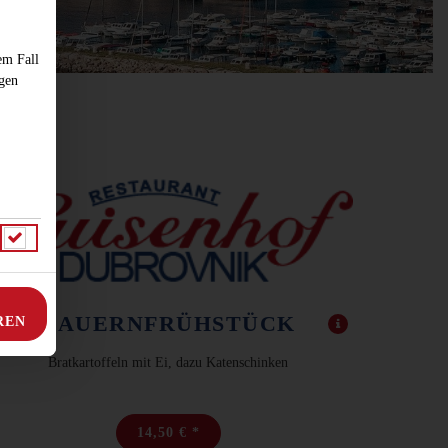
em Fall
ngen
BAUERNFRÜHSTÜCK
REN
Bratkartoffeln mit Ei, dazu Katenschinken
14,50 € *