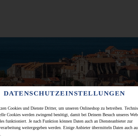
DATENSCHUTZEINSTELLUNGEN
tzen Cookies und Dienste Dritter, um unseren Onlineshop zu betreiben. Techni
ielle Cookies werden zwingend benötigt, damit bei Deinem Besuch unseres Web
les funktioniert. Je nach Funktion können Daten auch an Diensteanbieter zur
verarbeitung weitergegeben werden. Einige Anbieter übermitteln Daten auch au
.