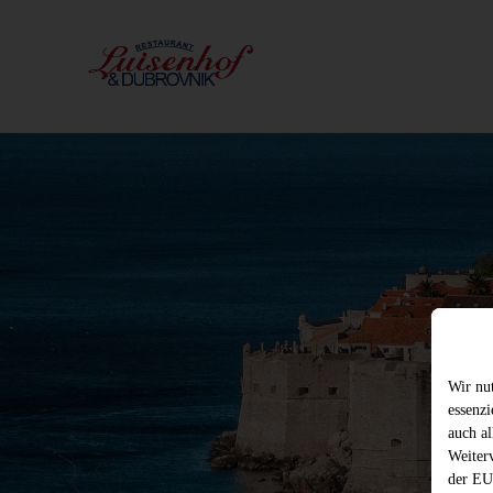
Wir nu
essenz
auch al
Weiter
der EU