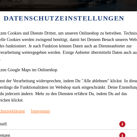
DATENSCHUTZEINSTELLUNGEN
tzen Cookies und Dienste Dritter, um unseren Onlineshop zu betreiben. Techni
ielle Cookies werden zwingend benötigt, damit bei Deinem Besuch unseres Web
les funktioniert. Je nach Funktion können Daten auch an Diensteanbieter zur
verarbeitung weitergegeben werden. Einige Anbieter übermitteln Daten auch au
.
tzen Google Maps im Onlineshop.
nst der Verarbeitung widersprechen, indem Du "Alle ablehnen" klickst. In dies
lerdings die Funktionalitäten im Webshop stark eingeschränkt. Deine Einstellu
du jederzeit ändern. Mehr zu den Diensten erfährst Du, indem Du auf das
DSCHINGIS-KHAN-
ichen klickst.
PLATTE (3 PERSONEN)
chutzerklärung
Impressum
mit Rumpsteak, Putensteak, Schweinerücken, Pljeskavica,
iell
Speck, Zwiebeln, Gemüse, dazu Djuwetschreis und
Pommes frites.
renzen