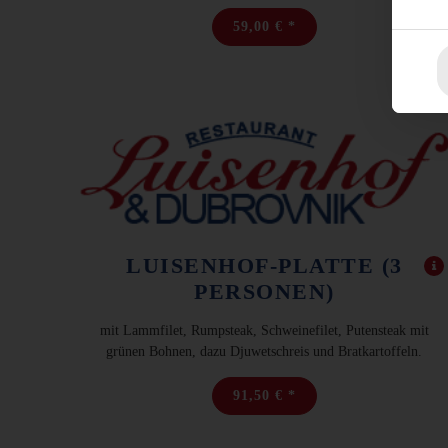
59,00 € *
LUISENHOF-PLATTE (3
PERSONEN)
mit Lammfilet, Rumpsteak, Schweinefilet, Putensteak mit
grünen Bohnen, dazu Djuwetschreis und Bratkartoffeln.
91,50 € *