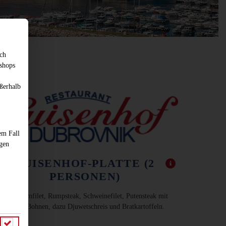
sch
shops
ßerhalb
em Fall
ngen
LUISENHOF-PLATTE (2
PERSONEN)
mit Lammfilet, Rumpsteak, Schweinefilet, Putensteak mit
grünen Bohnen, dazu Djuwetschreis und Bratkartoffeln.