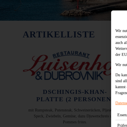
Wir nu
ARTIKELLISTE
essenz
auch al
Weiter
der EU
Wir nu
Du kan
sind al
kannst 
DSCHINGIS-KHAN-
Frageze
PLATTE (2 PERSONEN)
Datens
mit Rumpsteak, Putensteak, Schweinerücken, Pljeskavica,
Essenz
Speck, Zwiebeln, Gemüse, dazu Djuwetschreis und
Pommes frites.
Präfe