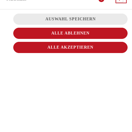
ARTIKELLISTE
AUSWAHL SPEICHERN
ALLE ABLEHNEN
ALLE AKZEPTIEREN
SOMMERSALAT
mit Hähnchenbrust, Tomaten, Paprika, Gurken, Salat der Saison
und Croûtons
16,00 € *